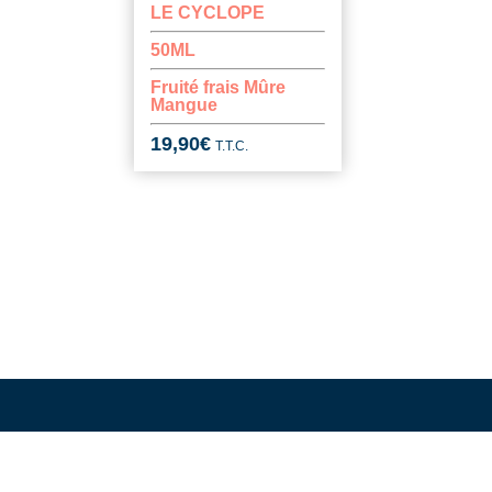
LE CYCLOPE
50ML
Fruité frais Mûre
Mangue
19,90
€
T.T.C.