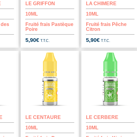
E
LE GRIFFON
LA CHIMERE
10ML
10ML
 des
Fruité frais Pastèque
Fruité frais Pêche
Poire
Citron
5,90
€
5,90
€
T.T.C.
T.T.C.
E
LE CENTAURE
LE CERBERE
10ML
10ML