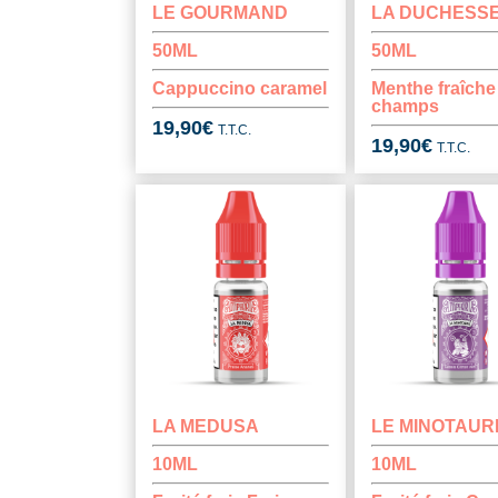
LE GOURMAND
LA DUCHESS
50ML
50ML
Cappuccino caramel
Menthe fraîche
champs
19,90
€
T.T.C.
19,90
€
T.T.C.
LA MEDUSA
LE MINOTAUR
10ML
10ML