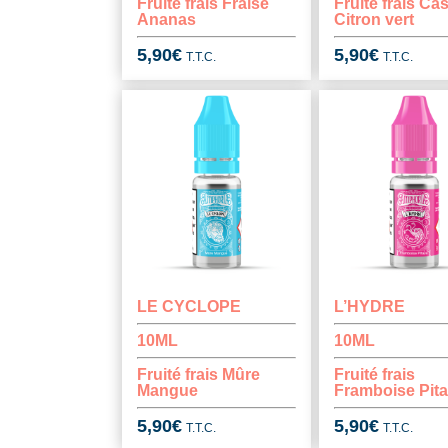
Fruité frais Fraise
Fruité frais Ca
Ananas
Citron vert
5,90
€
5,90
€
T.T.C.
T.T.C.
LE CYCLOPE
L’HYDRE
10ML
10ML
Fruité frais Mûre
Fruité frais
Mangue
Framboise Pit
5,90
€
5,90
€
T.T.C.
T.T.C.