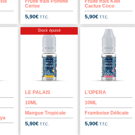
ssis
Fruité frais Pomme
Fruité frais Kiwi
Cerise
Cactus Coco
5,90
€
5,90
€
T.T.C.
T.T.C.
Stock épuisé
LE PALAIS
L’OPERA
10ML
10ML
Mangue Tropicale
Framboise Délicate
aya
5,90
€
5,90
€
T.T.C.
T.T.C.