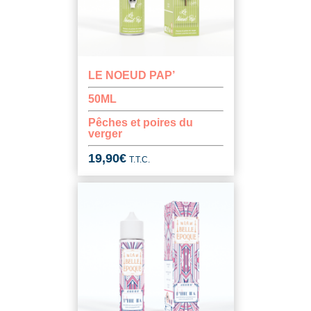
LE NOEUD PAP’
50ML
Pêches et poires du
verger
19,90
€
T.T.C.