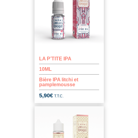
LA P’TITE IPA
10ML
Bière IPA litchi et
pamplemousse
5,90
€
T.T.C.