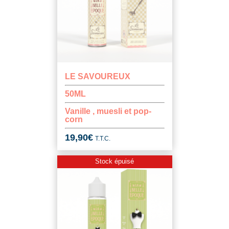
LE SAVOUREUX
50ML
Vanille , muesli et pop-
corn
19,90
€
T.T.C.
Stock épuisé