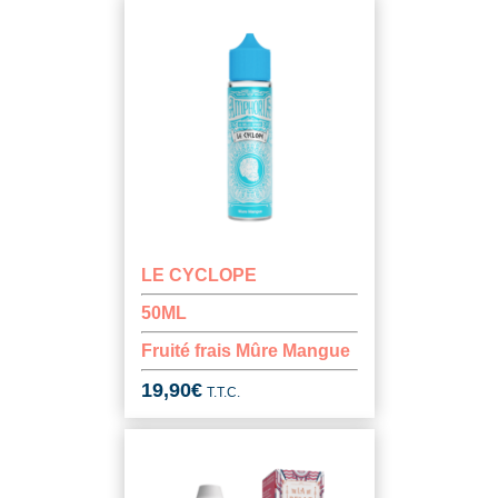
LE CYCLOPE
50ML
Fruité frais Mûre Mangue
19,90
€
T.T.C.