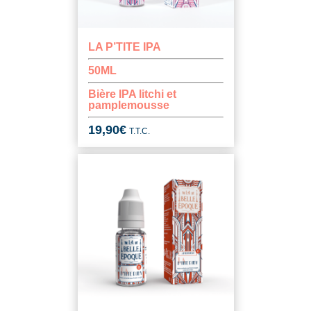
LA P’TITE IPA
50ML
Bière IPA litchi et
pamplemousse
19,90
€
T.T.C.