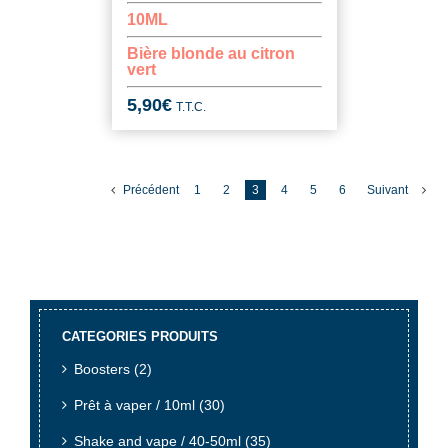
10ML
Bière blonde au citron
vert
5,90
€
T.T.C.
Précédent
1
2
3
4
5
6
Suivant
CATEGORIES PRODUITS
Boosters
(2)
Prêt à vaper / 10ml
(30)
Shake and vape / 40-50ml
(35)