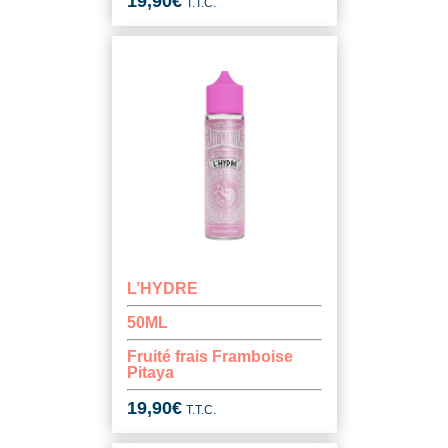
19,90
€
T.T.C.
L’HYDRE
50ML
Fruité frais Framboise
Pitaya
19,90
€
T.T.C.