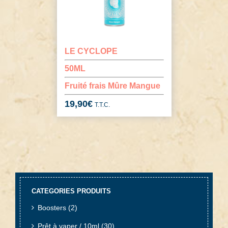
LE CYCLOPE
50ML
Fruité frais Mûre Mangue
19,90
€
T.T.C.
CATEGORIES PRODUITS
Boosters
(2)
Prêt à vaper / 10ml
(30)