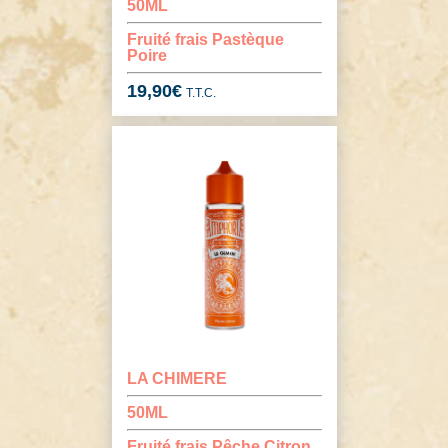
50ML
Fruité frais Pastèque
Poire
19,90
€
T.T.C.
LA CHIMERE
50ML
Fruité frais Pêche Citron