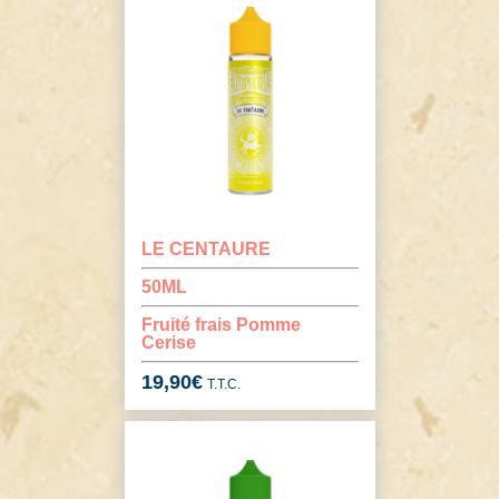
LE CENTAURE
50ML
Fruité frais Pomme
Cerise
19,90
€
T.T.C.