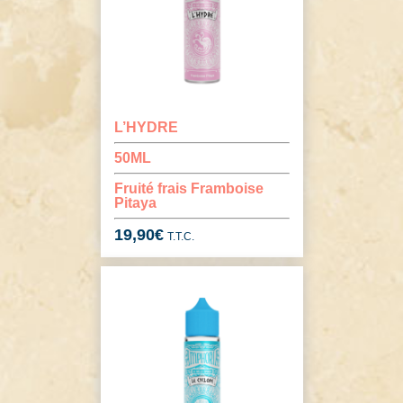
L’HYDRE
50ML
Fruité frais Framboise
Pitaya
19,90
€
T.T.C.