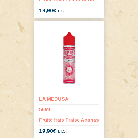
19,90
€
T.T.C.
LA MEDUSA
50ML
Fruité frais Fraise Ananas
19,90
€
T.T.C.