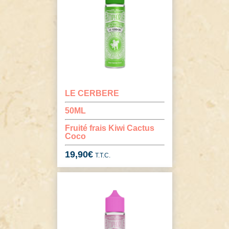
LE CERBERE
50ML
Fruité frais Kiwi Cactus
Coco
19,90
€
T.T.C.