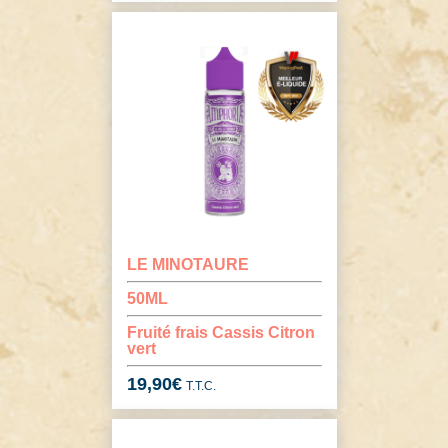
LE MINOTAURE
50ML
Fruité frais Cassis Citron
vert
19,90
€
T.T.C.