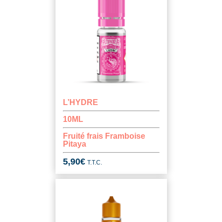
L’HYDRE
10ML
Fruité frais Framboise
Pitaya
5,90
€
T.T.C.