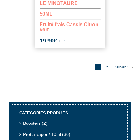
LE MINOTAURE
50ML
Fruité frais Cassis Citron
vert
19,90
€
T.T.C.
1
2
Suivant
CATEGORIES PRODUITS
Boosters
(2)
Prêt à vaper / 10ml
(30)