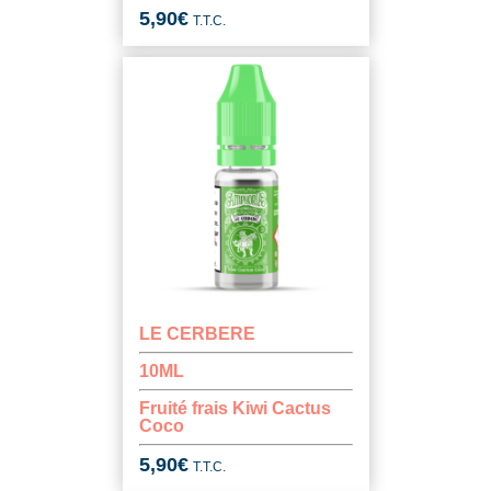
5,90
€
T.T.C.
LE CERBERE
10ML
Fruité frais Kiwi Cactus
Coco
5,90
€
T.T.C.