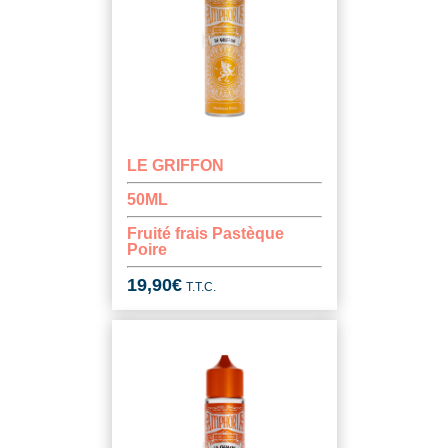
LE GRIFFON
50ML
Fruité frais Pastèque
Poire
19,90
€
T.T.C.