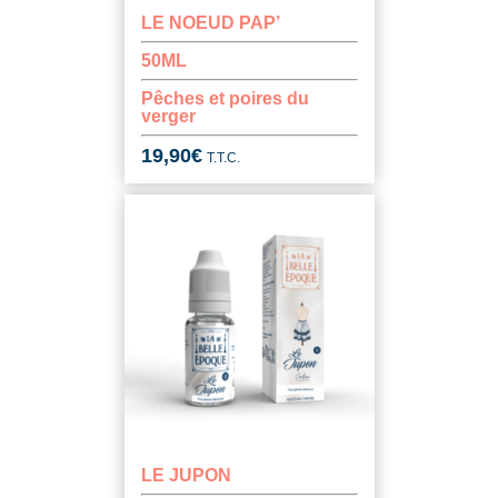
LE NOEUD PAP’
50ML
Pêches et poires du
verger
19,90
€
T.T.C.
LE JUPON