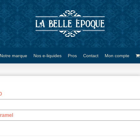
Notre marque
Nos e-liquides
Pros
Contact
Mon compte
D
ramel