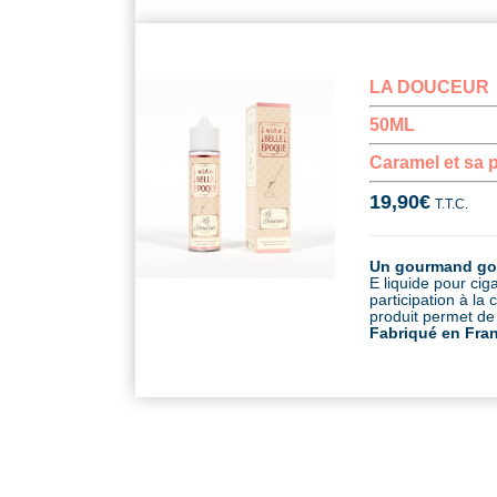
LA DOUCEUR
50ML
Caramel et sa p
19,90
€
T.T.C.
Un gourmand goût
E liquide pour ci
participation à l
produit permet de 
Fabriqué en Fra