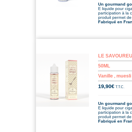
Un gourmand go
E liquide pour ci
participation à l
produit permet de 
Fabriqué en Fra
LE SAVOURE
50ML
Vanille , muesl
19,90
€
T.T.C.
Un gourmand goût
E liquide pour ci
participation à l
produit permet de 
Fabriqué en Fra