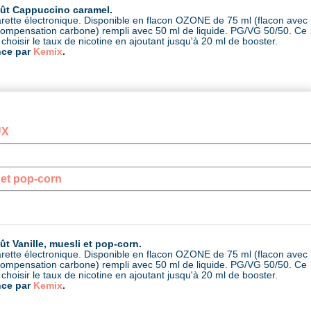
ût Cappuccino caramel.
garette électronique. Disponible en flacon OZONE de 75 ml (flacon avec
a compensation carbone) rempli avec 50 ml de liquide. PG/VG 50/50. Ce
choisir le taux de nicotine en ajoutant jusqu'à 20 ml de booster.
nce par
Kemix
.
UX
i et pop-corn
 Vanille, muesli et pop-corn.
garette électronique. Disponible en flacon OZONE de 75 ml (flacon avec
a compensation carbone) rempli avec 50 ml de liquide. PG/VG 50/50. Ce
choisir le taux de nicotine en ajoutant jusqu'à 20 ml de booster.
nce par
Kemix
.