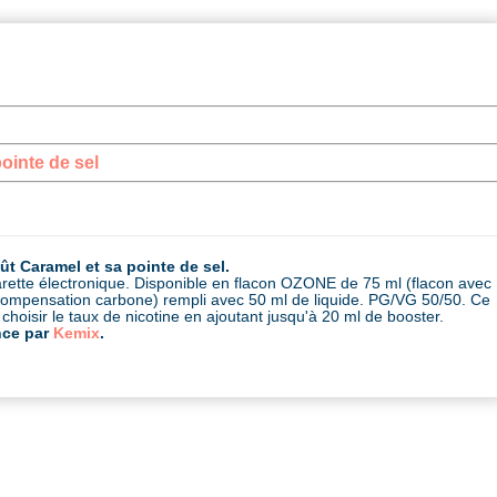
ointe de sel
 Caramel et sa pointe de sel.
garette électronique. Disponible en flacon OZONE de 75 ml (flacon avec
a compensation carbone) rempli avec 50 ml de liquide. PG/VG 50/50. Ce
choisir le taux de nicotine en ajoutant jusqu'à 20 ml de booster.
nce par
Kemix
.