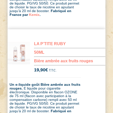
de liquide. PG/VG 50/50. Ce produit permet
de choisir le taux de nicotine en ajoutant
jusqu'à 20 ml de booster.
Fabriqué en
France par
Kemix
.
LA P’TITE RUBY
50ML
Bière ambrée aux fruits rouges
19,90
€
T.T.C.
Un e-liquide goût Bière ambrée aux fruits
rouges.
E liquide pour cigarette
électronique. Disponible en flacon OZONE
de 75 ml (flacon avec participation à la
compensation carbone) rempli avec 50 ml
de liquide. PG/VG 50/50. Ce produit permet
de choisir le taux de nicotine en ajoutant
jusqu'à 20 ml de booster.
Fabriqué en