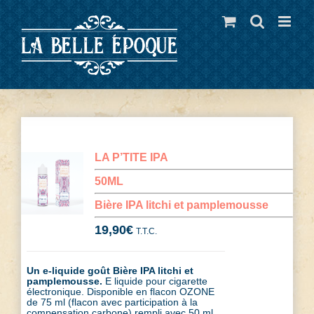
Skip
to
content
LA P’TITE IPA
50ML
Bière IPA litchi et pamplemousse
19,90
€
T.T.C.
Un e-liquide goût Bière IPA litchi et
pamplemousse.
E liquide pour cigarette
électronique. Disponible en flacon OZONE
de 75 ml (flacon avec participation à la
compensation carbone) rempli avec 50 ml