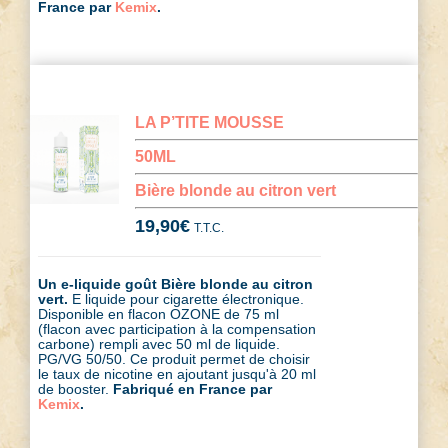
France par
Kemix
.
LA P’TITE MOUSSE
50ML
Bière blonde au citron vert
19,90
€
T.T.C.
Un e-liquide goût Bière blonde au citron
vert.
E liquide pour cigarette électronique.
Disponible en flacon OZONE de 75 ml
(flacon avec participation à la compensation
carbone) rempli avec 50 ml de liquide.
PG/VG 50/50. Ce produit permet de choisir
le taux de nicotine en ajoutant jusqu'à 20 ml
de booster.
Fabriqué en France par
Kemix
.