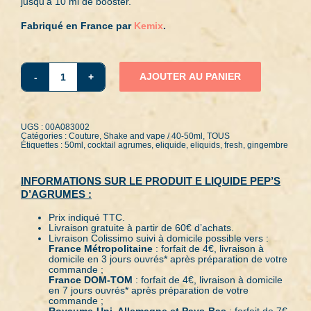
jusqu’à 10 ml de booster.
Fabriqué en France par
Kemix
.
AJOUTER AU PANIER
quantité
de
LE
CORSET50MLPep's
d'agrumes
UGS :
00A083002
Catégories :
Couture
,
Shake and vape / 40-50ml
,
TOUS
Étiquettes :
50ml
,
cocktail agrumes
,
eliquide
,
eliquids
,
fresh
,
gingembre
INFORMATIONS SUR LE PRODUIT E LIQUIDE PEP’S
D’AGRUMES :
Prix indiqué TTC.
Livraison gratuite à partir de 60€ d’achats.
Livraison Colissimo suivi à domicile possible vers :
France Métropolitaine
: forfait de 4€, livraison à
domicile en 3 jours ouvrés* après préparation de votre
commande ;
France DOM-TOM
: forfait de 4€, livraison à domicile
en 7 jours ouvrés* après préparation de votre
commande ;
Royaume-Uni, Allemagne et Pays-Bas
: forfait de 7€,