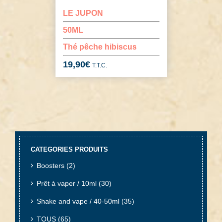
LE JUPON
50ML
Thé pêche hibiscus
19,90
€
T.T.C.
CATEGORIES PRODUITS
Boosters
(2)
Prêt à vaper / 10ml
(30)
Shake and vape / 40-50ml
(35)
TOUS
(65)