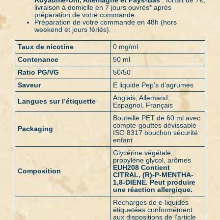
livraison à domicile en 7 jours ouvrés* après
préparation de votre commande.
Préparation de votre commande en 48h (hors
weekend et jours fériés).
Taux de nicotine
0 mg/ml
Contenance
50 ml
Ratio PG/VG
50/50
Saveur
E liquide Pep’s d’agrumes
Anglais, Allemand,
Langues sur l’étiquette
Espagnol, Français
Bouteille PET de 60 ml avec
compte-gouttes dévissable –
Packaging
ISO 8317 bouchon sécurité
enfant
Glycérine végétale,
propylène glycol, arômes
EUH208 Contient
Composition
CITRAL, (R)-P-MENTHA-
1,8-DIENE. Peut produire
une réaction allergique.
Recharges de e-liquides
étiquetées conformément
aux dispositions de l’article