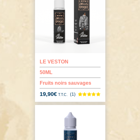
LE VESTON
50ML
Fruits noirs sauvages
19,90
€
(1)
T.T.C.
Noté
1
5.00
sur
5 basé sur
notation
client