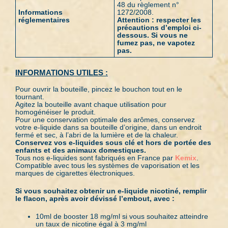
48 du règlement n°
Informations
1272/2008.
réglementaires
Attention : respecter les
précautions d’emploi ci-
dessous. Si vous ne
fumez pas, ne vapotez
pas.
INFORMATIONS UTILES :
Pour ouvrir la bouteille, pincez le bouchon tout en le
tournant.
Agitez la bouteille avant chaque utilisation pour
homogénéiser le produit.
Pour une conservation optimale des arômes, conservez
votre e-liquide dans sa bouteille d’origine, dans un endroit
fermé et sec, à l’abri de la lumière et de la chaleur.
Conservez vos e-liquides sous clé et hors de portée des
enfants et des animaux domestiques.
Tous nos e-liquides sont fabriqués en France par
Kemix
.
Compatible avec tous les systèmes de vaporisation et les
marques de cigarettes électroniques.
Si vous souhaitez obtenir un e-liquide nicotiné, remplir
le flacon, après avoir dévissé l’embout, avec :
10ml de booster 18 mg/ml si vous souhaitez atteindre
un taux de nicotine égal à 3 mg/ml