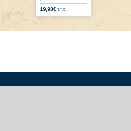
19,90
€
T.T.C.