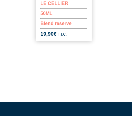
LE CELLIER
50ML
Blend reserve
19,90
€
T.T.C.